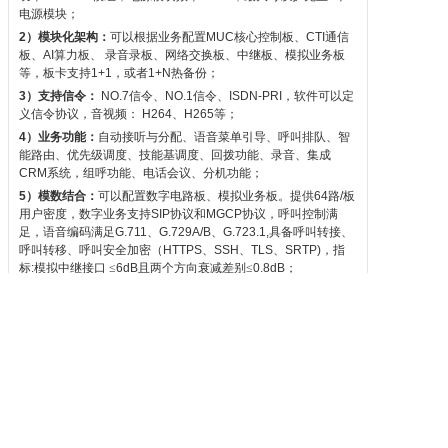
电源模块；
2
）模块化架构：
可以根据业务配置
MUC
核心控制板、
CTI
通信
板、
AI
算力板、
录音录板、网络交换板、中继板、模拟业务板
等，板卡支持
1+1
，或者
1+N
热备份；
3
）支持信令：
NO.7
信令、
NO.1
信令、
ISDN-PRI
，软件可以定
义信令协议，音视频：
H264
、
H265
等；
4
）业务功能：
自动接听与分配、语音菜单引导、呼叫排队、智
能路由、优先级调度、技能基调度、回拨功能、录音、集成
CRM
系统，组呼功能、电话会议、分机功能；
5
）模数结合：
可以配置数字电路板、模拟业务板。提供
64
路
/
板
用户密度，数字业务支持
SIP
协议和
MGCP
协议，呼叫控制满
足，语音编码满足
G.711
、
G.729A/B
、
G.723.1,
具备呼叫转接、
呼叫转移、呼叫安全加密（
HTTPS
、
SSH
、
TLS
、
SRTP)
，指
标
:
模拟中继接口
≤
6dB
且两个方向衰减差别≤
0.8dB
；
6
）网管功能：
完善的
WEB
配置及运行管理功能，系统的运行信
息、系统信息
PSTN
线路状态等实时数据，记录话务等信息，系
统实时采集计算刀片温度、环境温度、风扇速度、工作电压、
CPU
和内存占比等动态展示。