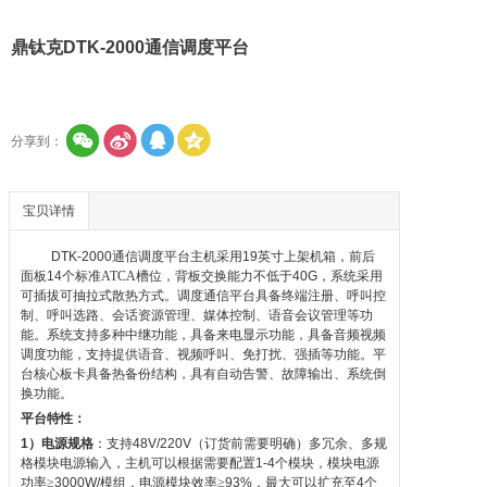
鼎钛克DTK-2000通信调度平台
分享到：
宝贝详情
DTK-2000
通信调度平台主机采用
19
英寸上架机箱，前后
面板
14
个标准
ATCA
槽位，背板交换能力不低于
40G
，系统采用
可插拔可抽拉式散热方式。调度通信平台具备终端注册、呼叫控
制、呼叫选路、会话资源管理、媒体控制、语音会议管理等功
能。系统支持多种中继功能，具备来电显示功能，具备音频视频
调度功能，支持提供语音、视频呼叫、免打扰、强插等功能。平
台核心板卡具备热备份结构，具有自动告警、故障输出、系统倒
换功能。
平台特性：
1
）电源规格
：支持
48V/220V
（订货前需要明确）多冗余、多规
格模块电源输入，主机可以根据需要配置
1-4
个模块，模块电源
功率≥
3000W/
模组，电源模块效率≥
93%
，最大可以扩充至
4
个